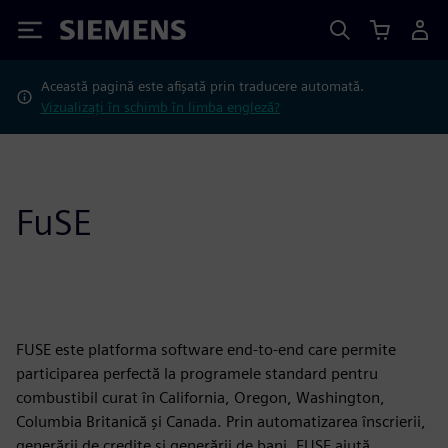
Siemens
Această pagină este afișată prin traducere automată.
Vizualizați în schimb în limba engleză?
FuSE
FUSE este platforma software end-to-end care permite
participarea perfectă la programele standard pentru
combustibil curat în California, Oregon, Washington,
Columbia Britanică și Canada. Prin automatizarea înscrierii,
generării de credite și generării de bani, FUSE ajută