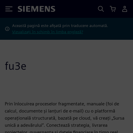
Siemens
Această pagină este afișată prin traducere automată.
Vizualizați în schimb în limba engleză?
fu3e
Prin înlocuirea proceselor fragmentate, manuale (foi de
calcul, documente și lanțuri de e-mail) cu o platformă
operațională structurată, bazată pe cloud, vă creați „Sursa
unică a adevărului”. Conectează strategia, livrarea
proiectelor, guvernanța și datele financiare în timp real,