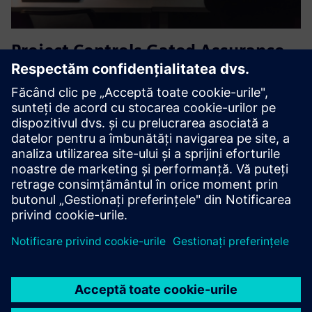
Project Controls Gated Assurance
Software - fu3e
fu3e este o platformă de asigurare și control pentru
programele de infrastructură, energie și centre de date.
Conectează instrumentele existente și unifică datele de
programare, risc și modificări într-un singur sistem
guvernat, o...
Aflați mai multe