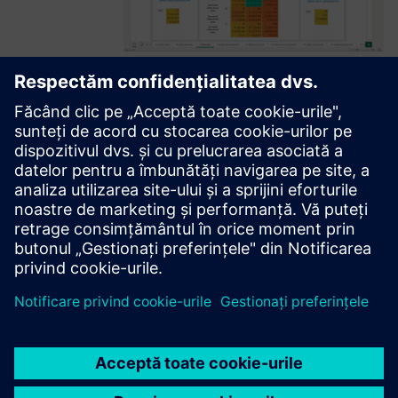
Honeycomb Stock: Inventory
Optimization and Intelligence
Optimizarea inventarului bazată pe AI pentru companiile
mari și mici - reduce stocurile, se integrează cu ERP/APS și
oferă configurare rapidă, utilizare perfectă și informații
imediate, acționabile prin Honeycomb.
Aflați mai multe