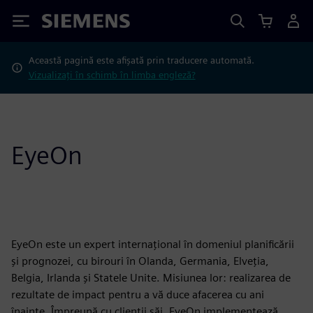
Siemens
Această pagină este afișată prin traducere automată.
Vizualizați în schimb în limba engleză?
EyeOn
EyeOn este un expert internațional în domeniul planificării
și prognozei, cu birouri în Olanda, Germania, Elveția,
Belgia, Irlanda și Statele Unite. Misiunea lor: realizarea de
rezultate de impact pentru a vă duce afacerea cu ani
înainte. Împreună cu clienții săi, EyeOn implementează