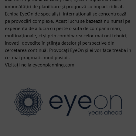
îmbunătățiri de planificare și prognoză cu impact ridicat.
Echipa EyeOn de specialiști internaționali se concentrează
pe provocări complexe. Acest lucru se bazează nu numai pe
experiența de a lucra cu peste o sută de companii mari,
multinaționale, ci și prin combinarea celor mai noi tehnici,
inovații dovedite în știința datelor și perspective din
cercetarea continuă. Provocați EyeOn și ei vor face treaba în
cel mai pragmatic mod posibil.
Vizitați-ne la eyeonplanning.com