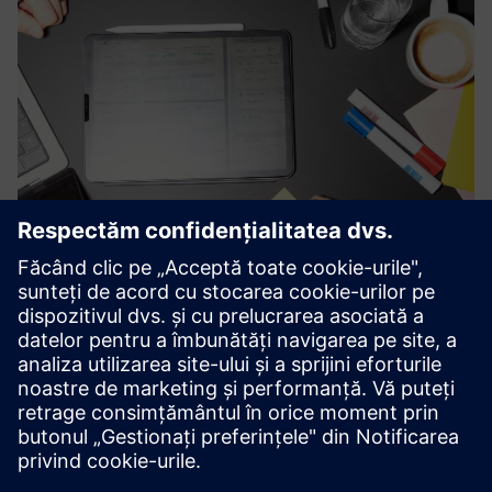
Custom-Built Building X
Integration
Seamless integration of Building X with your existing
applications
Aflați mai multe