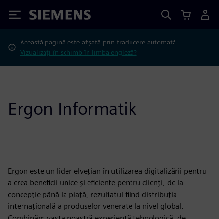
Siemens
Această pagină este afișată prin traducere automată.
Vizualizați în schimb în limba engleză?
Ergon Informatik
Ergon este un lider elvețian în utilizarea digitalizării pentru
a crea beneficii unice și eficiente pentru clienți, de la
concepție până la piață, rezultatul fiind distribuția
internațională a produselor venerate la nivel global.
Combinăm vasta noastră experiență tehnologică, de