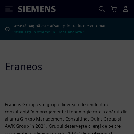
Siemens
Această pagină este afișată prin traducere automată.
Vizualizați în schimb în limba engleză?
Eraneos
Eraneos Group este grupul lider și independent de
consultanță în management și tehnologie care a apărut din
alianța Ginkgo Management Consulting, Quint Group și
AWK Group în 2021. Grupul deservește clienți de pe trei
continente, unde aproximativ 1.000 de profesioniști