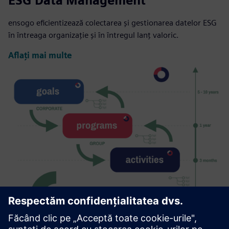
ESG Data Management
ensogo eficientizează colectarea și gestionarea datelor ESG
în întreaga organizație și în întregul lanț valoric.
Aflați mai multe
ESG Strategy