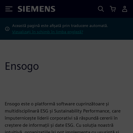
Siemens
Această pagină este afișată prin traducere automată.
Vizualizați în schimb în limba engleză?
Ensogo
Ensogo este o platformă software cuprinzătoare și
multidisciplinară ESG și Sustainability Performance, care
împuternicește liderii corporativi să răspundă cererii în
creștere de informații și date ESG. Cu soluția noastră
intuitivă, organizațiile își pot implementa cu ușurință și