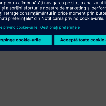
Oferă un serviciu pentru un produs/soluție Siemens
Xcelerator care ajută clientul să îl implementeze, să îl
integreze, să îl opereze sau să îl întrețină