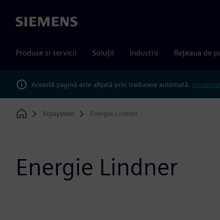
Siemens
Produse si servicii
Soluții
Industrii
Rețeaua de p
Această pagină este afișată prin traducere automată.
Vizualiza
Ecosystem
Energie Lindner
Home
Energie Lindner