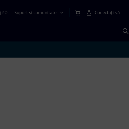
Suport și comunitate
Conectați-vă
|
RO
C
c
S