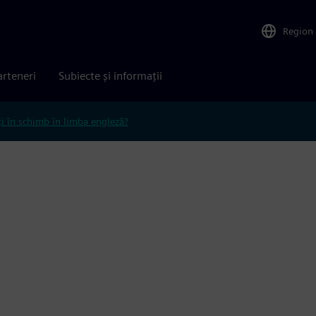
Region
arteneri
Subiecte și informații
ți în schimb în limba engleză?