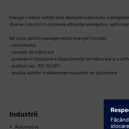
Energie Lindner GmbH este dedicată subiectului managementu
diverse industrii în creșterea eficienței energetice, optimiza
Serviciul pentru managementul energiei include:
- consultanta
- concept de măsurare
- punerea în funcțiune a dispozitivelor de măsurare și a sof
- audituri acc. ISO 50 001
- analiza datelor si elaborarea masurilor de optimizare
Industrii
Automotive