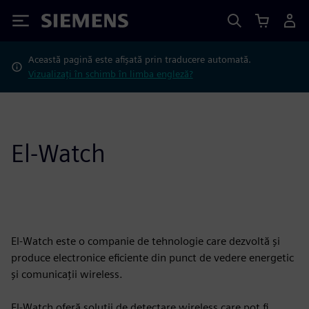
Siemens
Această pagină este afișată prin traducere automată.
Vizualizați în schimb în limba engleză?
El-Watch
El-Watch este o companie de tehnologie care dezvoltă și
produce electronice eficiente din punct de vedere energetic
și comunicații wireless.
El-Watch oferă soluții de detectare wireless care pot fi