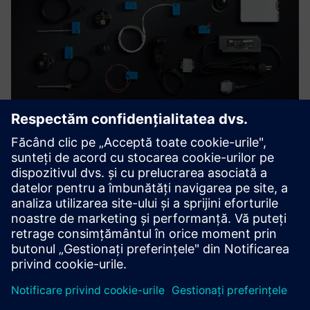
Wireless IoT sensor solutions for
safe and smart monitoring
El-Watch is a technology company that develops and
produces energy-efficient electronics and wireless
communications. Compatible to Siemens’ Senseye.
Aflați mai multe