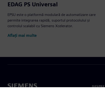
EDAG PS Universal
EPSU este o platformă modulară de automatizare care
permite integrarea rapidă, suportul protocolului și
controlul scalabil cu Siemens Xcelerator.
Aflați mai multe
DESPRE
Despre 
Conduc