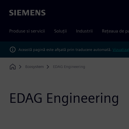
Siemens
Produse si servicii
Soluții
Industrii
Rețeaua de p
Această pagină este afișată prin traducere automată.
Vizualiza
Ecosystem
EDAG Engineering
Home
EDAG Engineering