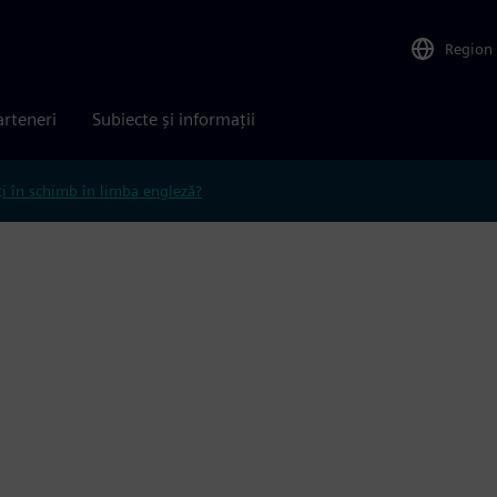
Region
arteneri
Subiecte și informații
ți în schimb în limba engleză?