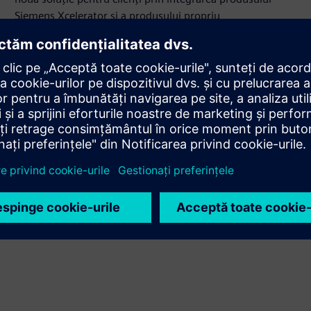
Siemens Xcelerator și a produsului propriu
Service
Oferă un serviciu pentru un produs/soluție Siemens
Xcelerator care ajută clientul să îl implementeze, să îl
integreze, să îl opereze sau să îl întrețină