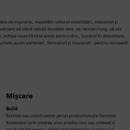
ete de inginerie, modelăm viitorul mobilității, industriei și
vatoare vă oferă soluții durabile care, pe termen lung, vă vor
e, echipa noastră este acolo pentru dvs., lucrând în dezvoltare,
 suntem acum parteneri, formatori și inovatori - pentru companii
Mișcare
Build
Extinde sau construiește pe un produs/soluție Siemens
Xcelerator prin crearea unui produs nou sau creează o
nouă soluție pentru clienți prin integrarea produsului