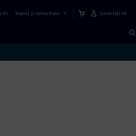
Suport și comunitate
Conectați-vă
|
RO
C
c
S