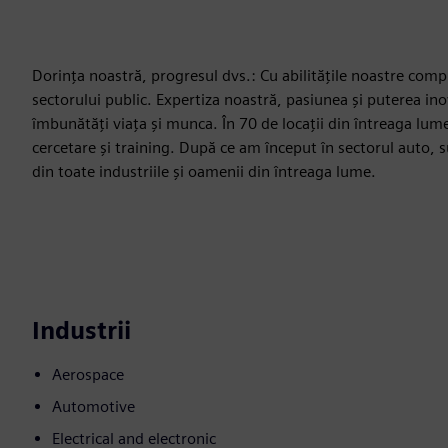
Dorința noastră, progresul dvs.: Cu abilitățile noastre compl
sectorului public. Expertiza noastră, pasiunea și puterea ino
îmbunătăți viața și munca. În 70 de locații din întreaga lum
cercetare și training. După ce am început în sectorul auto,
din toate industriile și oamenii din întreaga lume.
Industrii
Aerospace
Automotive
Electrical and electronic