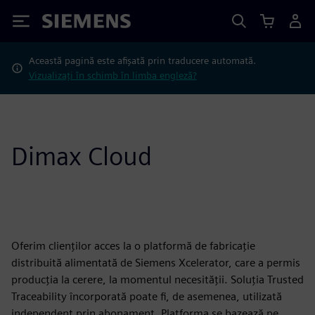
Siemens
Această pagină este afișată prin traducere automată.
Vizualizați în schimb în limba engleză?
Dimax Cloud
Oferim clienților acces la o platformă de fabricație
distribuită alimentată de Siemens Xcelerator, care a permis
producția la cerere, la momentul necesității. Soluția Trusted
Traceability încorporată poate fi, de asemenea, utilizată
independent prin abonament. Platforma se bazează pe