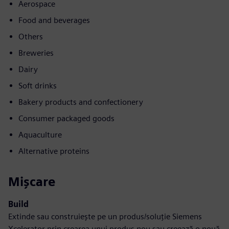
Aerospace
Food and beverages
Others
Breweries
Dairy
Soft drinks
Bakery products and confectionery
Consumer packaged goods
Aquaculture
Alternative proteins
Mișcare
Build
Extinde sau construiește pe un produs/soluție Siemens
Xcelerator prin crearea unui produs nou sau creează o nouă