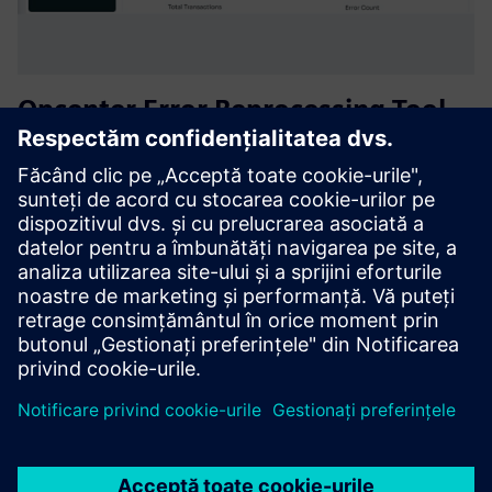
Opcenter Error Reprocessing Tool
(ERT)
ERT centralizes Opcenter MES integration error
management. It captures, analyzes and quickly reprocesses
failed messages across multiple integration servers,
improving visibility, reducing downtime and accelerating
shopfloor execu...
Aflați mai multe