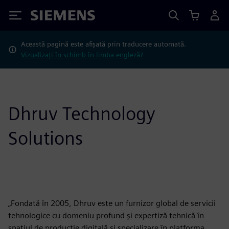
Siemens
Această pagină este afișată prin traducere automată.
Vizualizați în schimb în limba engleză?
Dhruv Technology
Solutions
„Fondată în 2005, Dhruv este un furnizor global de servicii
tehnologice cu domeniu profund și expertiză tehnică în
spațiul de producție digitală și specializare în platforma