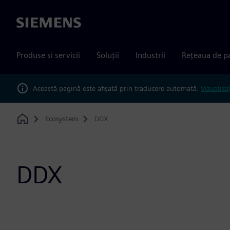
Siemens
Produse si servicii
Soluții
Industrii
Rețeaua de p
Această pagină este afișată prin traducere automată.
Vizualiza
Ecosystem
DDX
Home
DDX