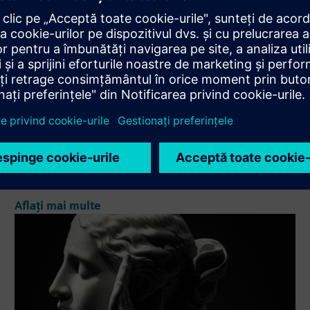
EasyWOOD NC
Are you looking for a solution that helps manage your
workflow? EasyWOOD NC is our touch-based CAD/CAM
software for woodworking CNC. Improve the efficiency of
your facility and the precision of every operation.
Aflați mai multe