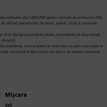
area software-ului CAD/CAM pentru centrele de prelucrare CNC.
de utilizat operatorilor din lemn, piatră, sticlă și materiale
 să-și câștige provocările zilnice, permițându-le să-și atingă
 eficiență.
De asemenea, sunt prezenți la nivel local cu patru sucursale în
tență constantă la fața locului din punct de vedere comercial,
Mișcare
Sell