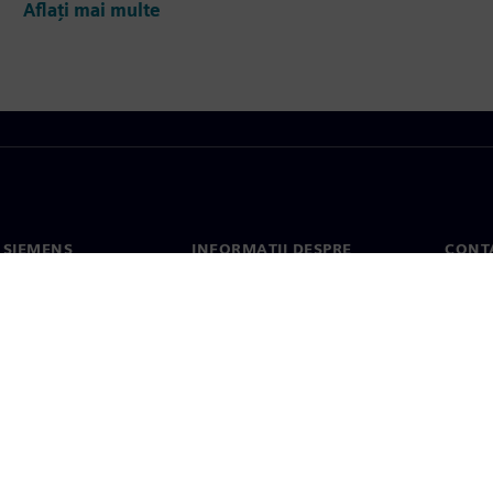
Aflați mai multe
 SIEMENS
INFORMAȚII DESPRE
CONT
COMPANIE
noi
Conta
Compania
erea
Sediil
Relațiile cu investitorii
presă
Strategie