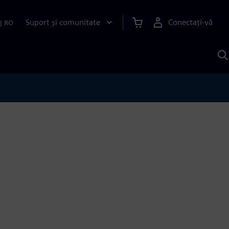
Suport și comunitate
Conectați-vă
|
RO
C
c
S