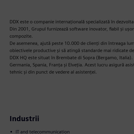
DDX este o companie internațională specializată în dezvolt
Din 2001, Grupul furnizează software inovator, fiabil și ușor 
compozite.
De asemenea, ajută peste 10.000 de clienți din întreaga lume
obiectivele productive și să atingă standarde mai ridicate de
DDX HQ este situat în Brembate di Sopra (Bergamo, Italia). 
Germania, Spania, Franța și Elveția. Acest lucru asigură asis
tehnic și din punct de vedere al asistenței.
Industrii
IT and telecommunication