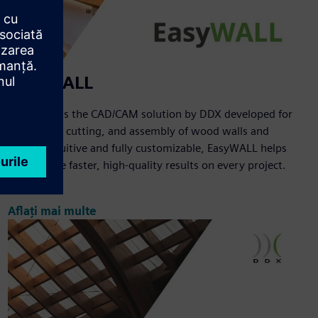
EasyWALL
EasyWALL is the CAD/CAM solution by DDX developed for
the design, cutting, and assembly of wood walls and
panels. Intuitive and fully customizable, EasyWALL helps
you achieve faster, high-quality results on every project.
Aflați mai multe