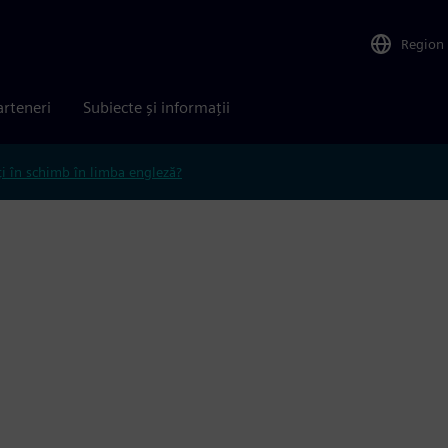
Region
arteneri
Subiecte și informații
ți în schimb în limba engleză?