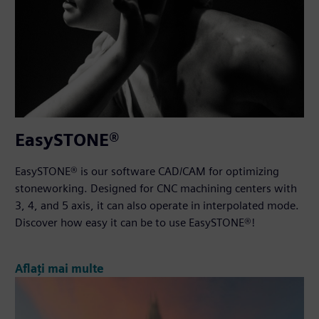
EasySTONE®
EasySTONE® is our software CAD/CAM for optimizing
stoneworking. Designed for CNC machining centers with
3, 4, and 5 axis, it can also operate in interpolated mode.
Discover how easy it can be to use EasySTONE®!
Aflați mai multe