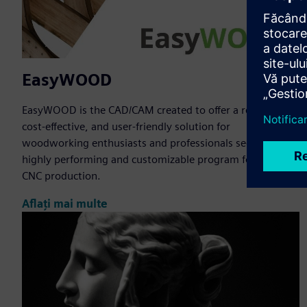
EasyWOOD
EasyWOOD is the CAD/CAM created to offer a reliable,
cost-effective, and user-friendly solution for
woodworking enthusiasts and professionals seeking a
highly performing and customizable program for their
CNC production.
Aflați mai multe