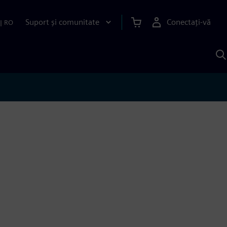
Suport și comunitate
Conectați-vă
|
RO
C
c
S