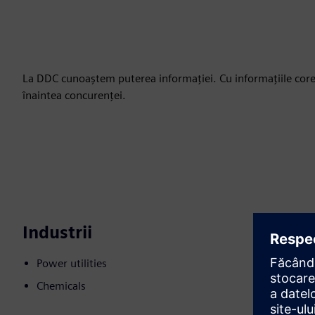
La DDC cunoaştem puterea informaţiei. Cu informațiile corect
înaintea concurenței.
Industrii
Power utilities
Chemicals