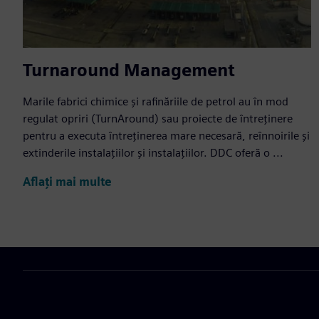
Turnaround Management
Marile fabrici chimice și rafinăriile de petrol au în mod
regulat opriri (TurnAround) sau proiecte de întreținere
pentru a executa întreținerea mare necesară, reînnoirile și
extinderile instalațiilor și instalațiilor. DDC oferă o ...
Aflați mai multe