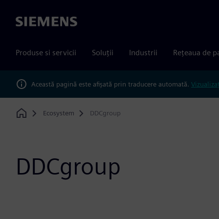
Siemens
Produse si servicii
Soluții
Industrii
Rețeaua de p
Această pagină este afișată prin traducere automată.
Vizualiza
Ecosystem
DDCgroup
Home
DDCgroup