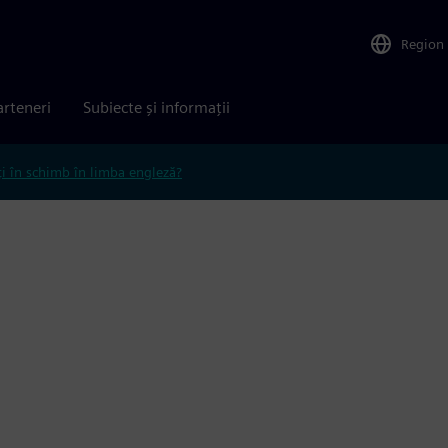
Region
arteneri
Subiecte și informații
ți în schimb în limba engleză?