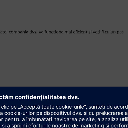
e, compania dvs. va funcționa mai eficient și veți fi cu un pas
Mișcare
Build
Extinde sau construiește pe un produs/soluție Siemens
Xcelerator prin crearea unui produs nou sau creează o
nouă soluție pentru clienți prin integrarea produsului