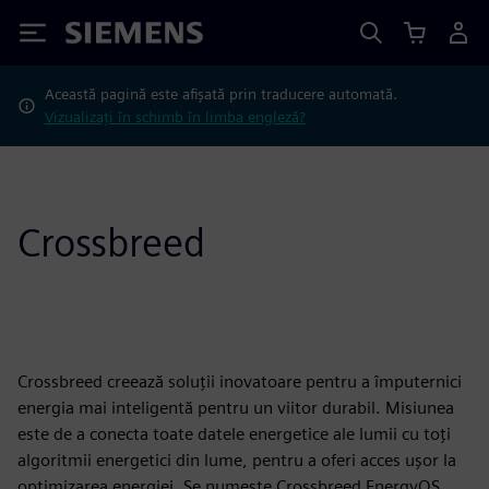
Siemens
Această pagină este afișată prin traducere automată.
Vizualizați în schimb în limba engleză?
Crossbreed
Crossbreed creează soluții inovatoare pentru a împuternici
energia mai inteligentă pentru un viitor durabil. Misiunea
este de a conecta toate datele energetice ale lumii cu toți
algoritmii energetici din lume, pentru a oferi acces ușor la
optimizarea energiei. Se numește Crossbreed EnergyOS.