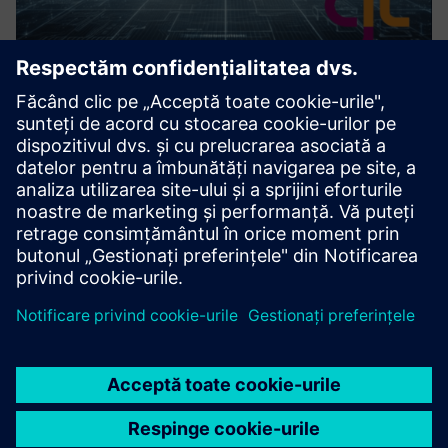
Custom Data Export Solutions for
TIA Portal
Our service is designed to bridge the gap between TIA
Portal and 3rd party tools providing tailored solutions for
seamless data export and import.
Aflați mai multe