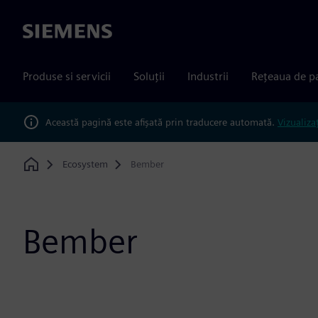
Siemens
Produse si servicii
Soluții
Industrii
Rețeaua de p
Această pagină este afișată prin traducere automată.
Vizualiza
Ecosystem
Bember
Home
Bember