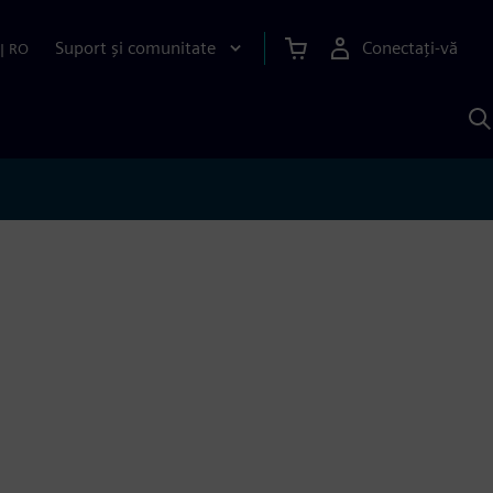
Suport și comunitate
Conectați-vă
|
RO
C
c
S