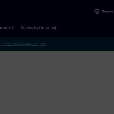
Region
arteneri
Subiecte și informații
ți în schimb în limba engleză?