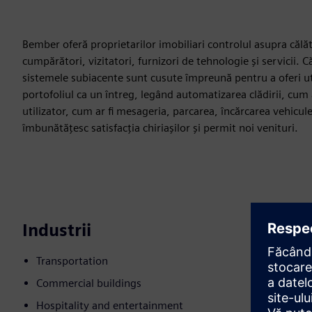
Bember oferă proprietarilor imobiliari controlul asupra călător
cumpărători, vizitatori, furnizori de tehnologie și servicii. Că
sistemele subiacente sunt cusute împreună pentru a oferi uti
portofoliul ca un întreg, legând automatizarea clădirii, cum a
utilizator, cum ar fi mesageria, parcarea, încărcarea vehiculel
îmbunătățesc satisfacția chiriașilor și permit noi venituri.
Industrii
Transportation
Commercial buildings
Hospitality and entertainment