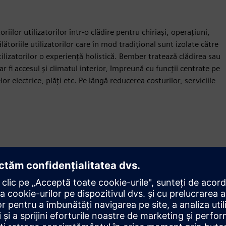
iilor utilizatorilor într-o clădire pentru chiriași, operațiuni,
lătoriile utilizatorilor care în mod tradițional sunt izolate către
lizatorilor o experiență holistică. Bember tratează clădirea sau
r fi accesul și climatul interior, împreună cu funcții centrate pe
or electrice, plăți etc. Pe lângă reducerea costurilor, serviciile
Mișcare
Build
Extinde sau construiește pe un produs/soluție Siemens
Xcelerator prin crearea unui produs nou sau creează o
nouă soluție pentru clienți prin integrarea produsului