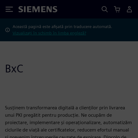
Siemens
Această pagină este afișată prin traducere automată.
Vizualizați în schimb în limba engleză?
BxC
Susținem transformarea digitală a clienților prin livrarea
unui PKI pregătit pentru producție. Ne ocupăm de
proiectare, implementare și operaționalizare, automatizăm
ciclurile de viață ale certificatelor, reducem efortul manual
și prevenim întreruperile cauzate de expirare. Dincolo de