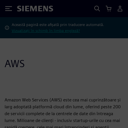
Siemens
Această pagină este afișată prin traducere automată.
Vizualizați în schimb în limba engleză?
AWS
Amazon Web Services (AWS) este cea mai cuprinzătoare și
larg adoptată platformă cloud din lume, oferind peste 200
de servicii complete de la centrele de date din întreaga
lume. Milioane de clienți - inclusiv startup-urile cu cea mai
rapidă creștere, cele mai mari întreprinderi și agenții