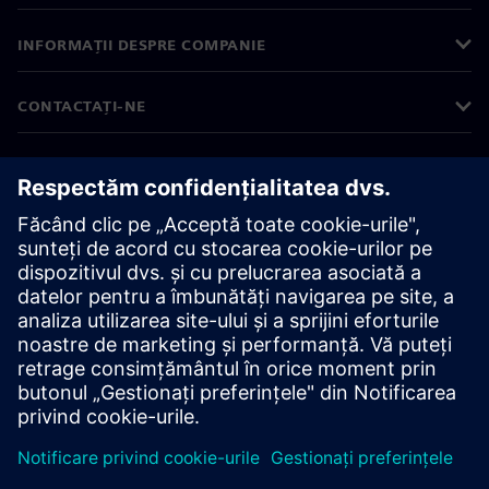
INFORMAȚII DESPRE COMPANIE
CONTACTAȚI-NE
CARIERE
©
Siemens
2026
Informații corporative
Notificare privind confidențialitatea
Notificare privind modulele cookie
Condiții de utilizare