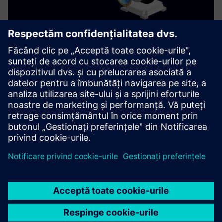
Machine Tool Robots with Siemens
NX
Utilize the precision of classic machine tools with the
flexibility of robots. All programmable and simulatable
with Siemens NX, Sinumerik One and the Digital Twin!
Aflați mai multe