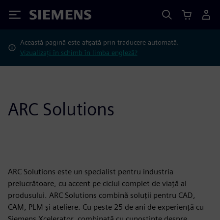
Siemens
Această pagină este afișată prin traducere automată.
Vizualizați în schimb în limba engleză?
ARC Solutions
ARC Solutions este un specialist pentru industria
prelucrătoare, cu accent pe ciclul complet de viață al
produsului. ARC Solutions combină soluții pentru CAD,
CAM, PLM și ateliere. Cu peste 25 de ani de experiență cu
Siemens Xcelerator, combinată cu cunoștințe despre