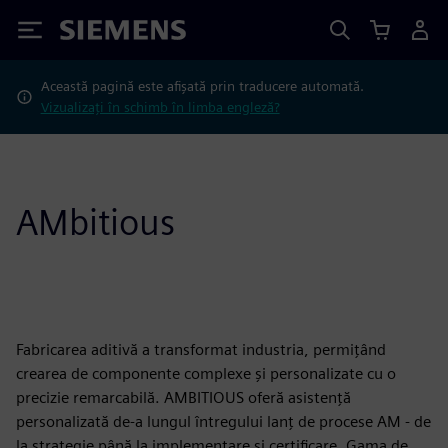
Siemens
Această pagină este afișată prin traducere automată.
Vizualizați în schimb în limba engleză?
AMbitious
Fabricarea aditivă a transformat industria, permițând
crearea de componente complexe și personalizate cu o
precizie remarcabilă. AMBITIOUS oferă asistență
personalizată de-a lungul întregului lanț de procese AM - de
la strategie până la implementare și certificare. Gama de