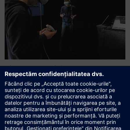
Virtual AM-Training
Fie la o universitate tehnică, o universitate de științe
aplicate, o școală profesională sau un centru de formare
OEM -
VIA Academy oferă unități de învățare structurate didactic
care acoperă întregul lanț de procese operaționale în
fabricarea aditivă.
Aflați mai multe