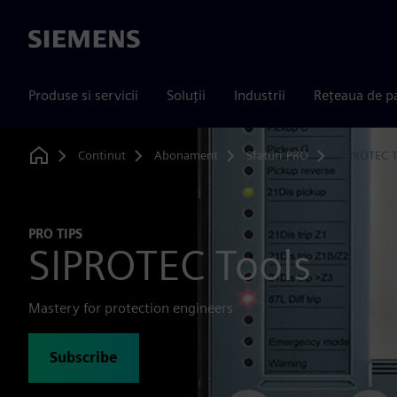
Siemens
Produse si servicii
Soluții
Industrii
Rețeaua de p
Continut
Abonament
Sfaturi PRO
SIPROTEC T
Home
PRO TIPS
SIPROTEC Tools
Mastery for protection engineers
Subscribe