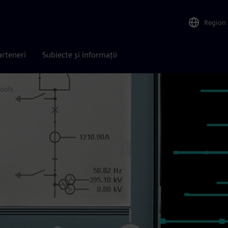
Region
arteneri
Subiecte și informații
ools