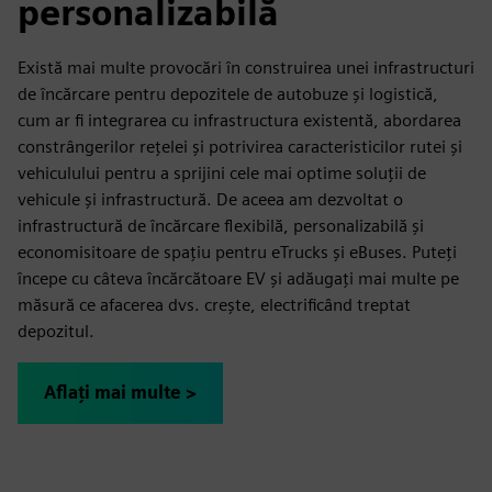
personalizabilă
Există mai multe provocări în construirea unei infrastructuri
de încărcare pentru depozitele de autobuze și logistică,
cum ar fi integrarea cu infrastructura existentă, abordarea
constrângerilor rețelei și potrivirea caracteristicilor rutei și
vehiculului pentru a sprijini cele mai optime soluții de
vehicule și infrastructură. De aceea am dezvoltat o
infrastructură de încărcare flexibilă, personalizabilă și
economisitoare de spațiu pentru eTrucks și eBuses. Puteți
începe cu câteva încărcătoare EV și adăugați mai multe pe
măsură ce afacerea dvs. crește, electrificând treptat
depozitul.
Aflați mai multe >