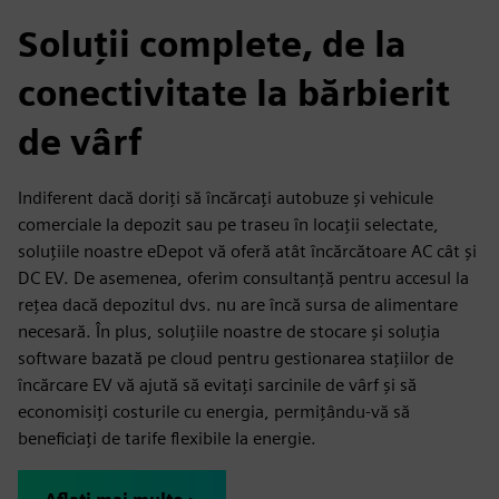
Soluții complete, de la
conectivitate la bărbierit
de vârf
Indiferent dacă doriți să încărcați autobuze și vehicule
comerciale la depozit sau pe traseu în locații selectate,
soluțiile noastre eDepot vă oferă atât încărcătoare AC cât și
DC EV. De asemenea, oferim consultanță pentru accesul la
rețea dacă depozitul dvs. nu are încă sursa de alimentare
necesară. În plus, soluțiile noastre de stocare și soluția
software bazată pe cloud pentru gestionarea stațiilor de
încărcare EV vă ajută să evitați sarcinile de vârf și să
economisiți costurile cu energia, permițându-vă să
beneficiați de tarife flexibile la energie.