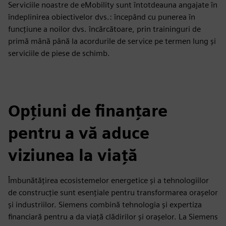
Serviciile noastre de eMobility sunt întotdeauna angajate în
îndeplinirea obiectivelor dvs.: începând cu punerea în
funcțiune a noilor dvs. încărcătoare, prin traininguri de
primă mână până la acordurile de service pe termen lung și
serviciile de piese de schimb.
Opțiuni de finanțare
pentru a vă aduce
viziunea la viață
Îmbunătățirea ecosistemelor energetice și a tehnologiilor
de construcție sunt esențiale pentru transformarea orașelor
și industriilor. Siemens combină tehnologia și expertiza
financiară pentru a da viață clădirilor și orașelor. La Siemens