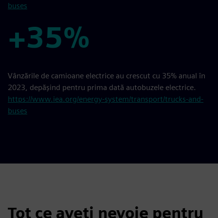
buses
+35%
+35%
Vânzările de camioane electrice au crescut cu 35% anual în
2023, depășind pentru prima dată autobuzele electrice.
https://www.iea.org/energy-system/transport/trucks-and-
buses
Tot ce aveți nevoie pentru