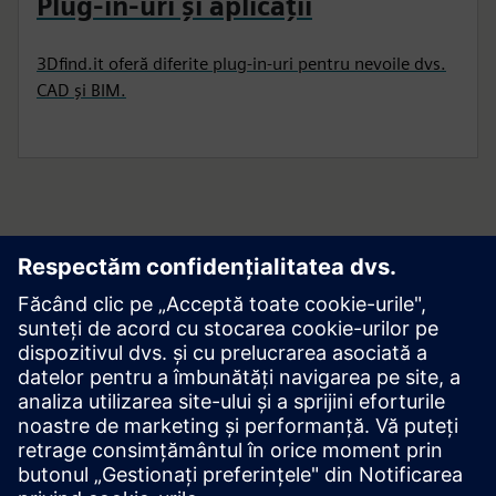
Plug-in-uri și aplicații
3Dfind.it oferă diferite plug-in-uri pentru nevoile dvs.
CAD și BIM.
Începeți-vă călătoria
Contact us