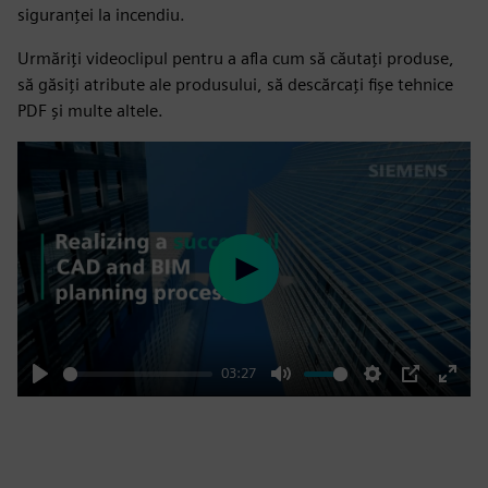
siguranței la incendiu.
Urmăriți videoclipul pentru a afla cum să căutați produse,
să găsiți atribute ale produsului, să descărcați fișe tehnice
PDF și multe altele.
Play
03:27
Play
Mute
Settings
PIP
Enter
fulls