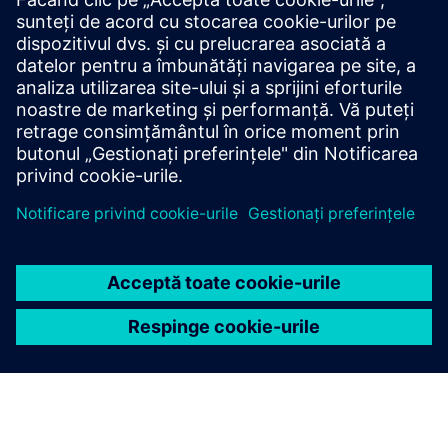
Rămâneți în fața curbei, mereu informat.
Facebook - Siemens România
Instagram - Siemens Sudamerica
LinkedIn — Siemens
Youtube — Siemens