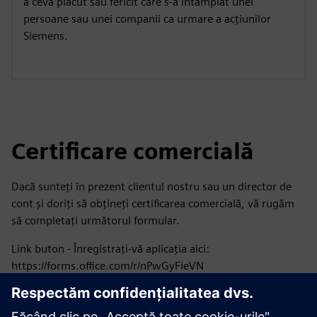
a ceva plăcut sau fericit care s-a întâmplat unei
persoane sau unei companii ca urmare a acțiunilor
Siemens.
Certificare comercială
Dacă sunteți în prezent clientul nostru sau un director de
cont și doriți să obțineți certificarea comercială, vă rugăm
să completați următorul formular.
Link buton - Înregistrați-vă aplicația aici:
https://forms.office.com/r/nPwGyFieVN
Urmăriți-ne pe rețelele noastre de socializare