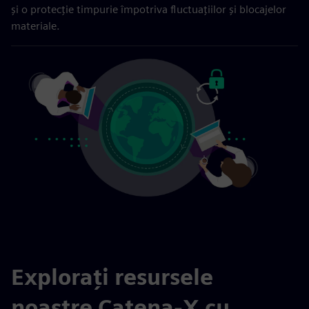
și o protecție timpurie împotriva fluctuațiilor și blocajelor
materiale.
Explorați resursele
noastre Catena-X cu