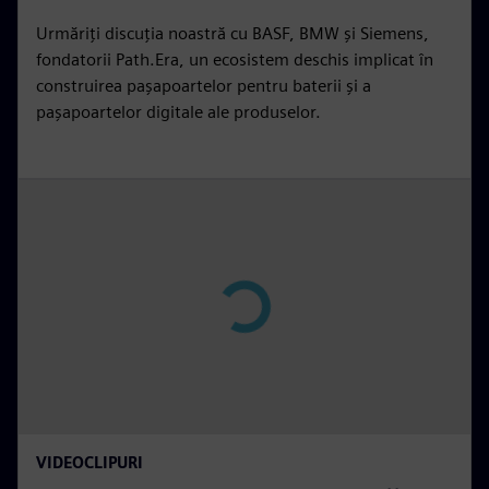
n
f
Urmăriți discuția noastră cu BASF, BMW și Siemens,
g
u
fondatorii Path.Era, un ecosistem deschis implicat în
s
l
construirea pașapoartelor pentru baterii și a
pașapoartelor digitale ale produselor.
l
s
c
r
e
e
n
P
l
a
y
15:18
P
M
S
P
E
VIDEOCLIPURI
l
u
e
I
n