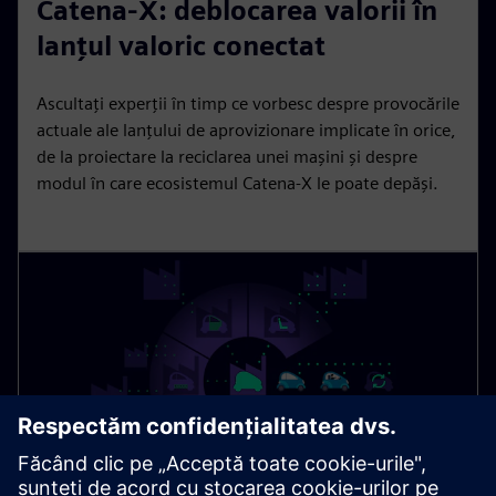
Catena-X: deblocarea valorii în
a
t
t
P
t
y
e
t
e
lanțul valoric conectat
i
r
n
f
Ascultați experții în timp ce vorbesc despre provocările
g
u
actuale ale lanțului de aprovizionare implicate în orice,
s
l
de la proiectare la reciclarea unei mașini și despre
modul în care ecosistemul Catena-X le poate depăși.
l
s
c
r
e
e
n