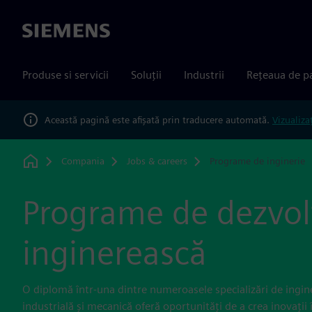
Siemens
Produse si servicii
Soluții
Industrii
Rețeaua de p
Această pagină este afișată prin traducere automată.
Vizualiza
Compania
Jobs & careers
Programe de inginerie
Home
Programe de dezvol
inginerească
O diplomă într-una dintre numeroasele specializări de inginer
industrială și mecanică oferă oportunități de a crea inovații