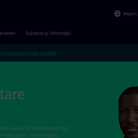
Region
arteneri
Subiecte și informații
ți în schimb în limba engleză?
tare
ie, cum ar fi ingineria electrică,
 în operațiuni, automatizare,