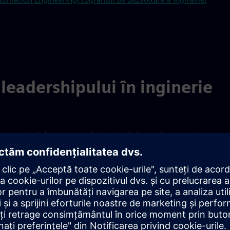
leadershipului în inginerie
care susțin infrastructura, industria și sistemele energetice
Infrastructure