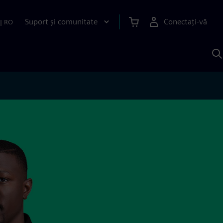
Suport și comunitate
Conectați-vă
|
RO
C
c
S