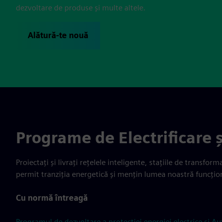
dezvoltare de produse și multe altele.
Alătură-te nouă
Programe de Electrificare 
Proiectați și livrați rețelele inteligente, stațiile de transfo
permit tranziția energetică și mențin lumea noastră funcțio
Cu normă întreagă
Programul de dezvoltare a protecției energiei electrice și 