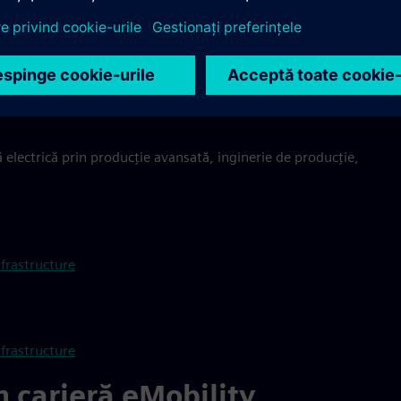
Infrastructure
leadershipului operațional
ră electrică prin producție avansată, inginerie de producție,
frastructure
frastructure
 carieră eMobility