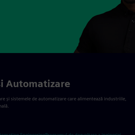
și Automatizare
rmare și sistemele de automatizare care alimentează industriile,
nală.
Automation Engineering
Programul de dezvoltare a ingineriei