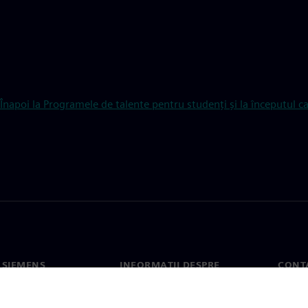
Înapoi la Programele de talente pentru studenți și la începutul ca
 SIEMENS
INFORMAȚII DESPRE
CONT
COMPANIE
noi
Conta