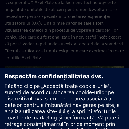
Designerul UX Axel Platz de la Siemens Technology este
angajat de unitățile de afaceri pentru noi dezvoltări care
necesită expertiză specială în proiectarea experienței
utilizatorului (UX). Una dintre sarcinile sale a fost
vizualizarea datelor din procesul de vopsire a caroseriilor
vehiculelor care au fost analizate în nor, astfel încât experții
să poată vedea rapid unde au existat abateri de la standard.
Efectul clarificator al unui design bun este exprimat în toate
soluțiile Axel Platz.
Play
03:42