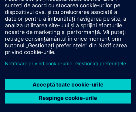
Standarde elaborate de industria petrolieră norvegiană
pentru a îmbunătăți competitivitatea, siguranța, calitatea
și rentabilitatea în explorarea și producția de petrol și gaze.
Certificat 2611-1
Aflați mai multe aici