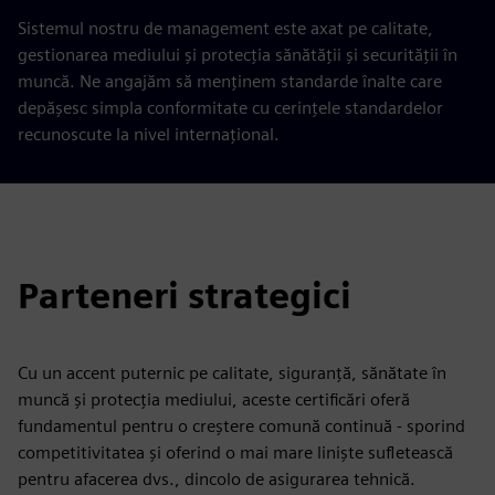
Sistemul nostru de management este axat pe calitate,
gestionarea mediului și protecția sănătății și securității în
muncă. Ne angajăm să menținem standarde înalte care
depășesc simpla conformitate cu cerințele standardelor
recunoscute la nivel internațional.
Parteneri strategici
Cu un accent puternic pe calitate, siguranță, sănătate în
muncă și protecția mediului, aceste certificări oferă
fundamentul pentru o creștere comună continuă - sporind
competitivitatea și oferind o mai mare liniște sufletească
pentru afacerea dvs., dincolo de asigurarea tehnică.