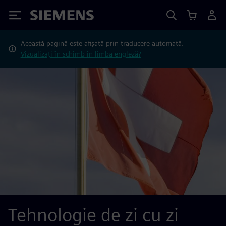
Siemens
Această pagină este afișată prin traducere automată.
Vizualizați în schimb în limba engleză?
Tehnologie de zi cu zi