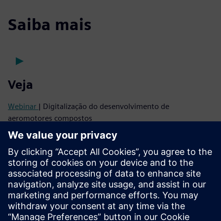
Saiba mais
Veja
Webinar
| Digitalização do desenvolvimento de
aeromotores compostos
Webinar
| Indústria 4.0 para o desenvolvimento de
aeroestruturas compostas
Ouça
Podcast
| Projeto estrutural eVTOL usando compósitos e
manufatura aditiva