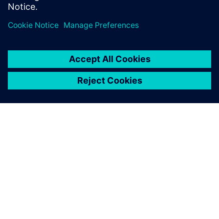
Leia
Estudo de caso
| Oracle Red Bull Racing
Blog
| Simulação de fadiga de compósitos reforçados com
fibra curta
Estudo de caso
| AlphaTauri Scuderia