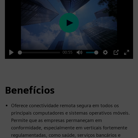
Play
00:55
Play
Mute
Settings
PIP
Enter
fulls
Benefícios
Oferece conectividade remota segura em todos os
principais computadores e sistemas operativos móveis.
Permite que as empresas permaneçam em
conformidade, especialmente em verticais fortemente
regulamentadas, como saúde, serviços bancários e