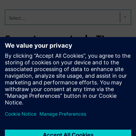
Select...
Suporte remoto de TI
A tecnologia está a ficar complexa. Com a natureza
acelerada dos negócios diários, é importante que as
empresas capacitem todas as partes interessadas na cadeia
de valor com as soluções certas para reduzir o tempo de
inatividade, garantir a continuidade dos negócios e
melhorar a produtividade geral.