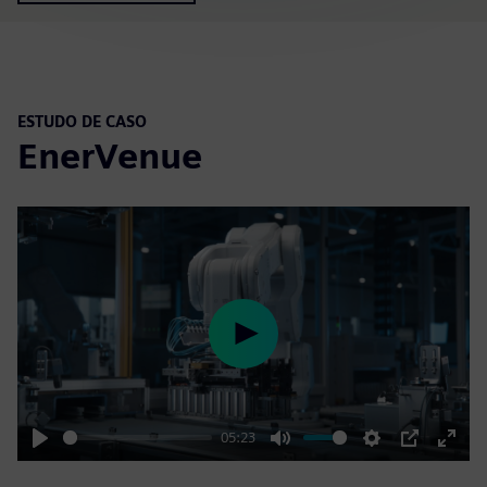
ESTUDO DE CASO
EnerVenue
Play
05:23
Play
Mute
Settings
PIP
Enter