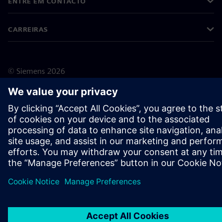
ENTRE EM CONTACTO
CARREIRAS
©
Siemens
2026
Informações corporativas
Aviso de privacidade
Aviso sobre cookies
Termos de utilização
Identificação digital
Denúncias