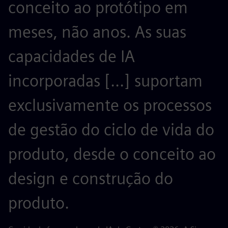
conceito ao protótipo em
p
meses, não anos. As suas
d
capacidades de IA
n
incorporadas [...] suportam
f
exclusivamente os processos
p
de gestão do ciclo de vida do
a
produto, desde o conceito ao
G
design e construção do
produto.
In
(P