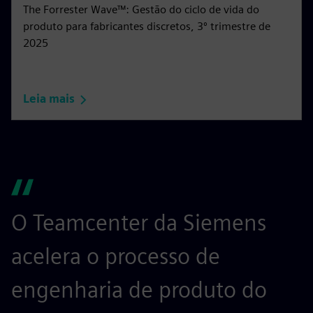
The Forrester Wave™: Gestão do ciclo de vida do
produto para fabricantes discretos, 3º trimestre de
2025
Leia mais
O Teamcenter da Siemens
A
acelera o processo de
r
engenharia de produto do
p