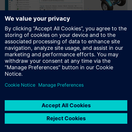
Experimente o Teamcenter Easy
Plan hoje gratuitamente