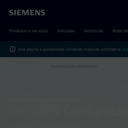
Siemens
Produtos e serviços
Soluções
Indústrias
Rede de
Esta página é apresentada utilizando tradução automática.
Pr
Produtos
Comunicações Inteligentes
Home
SOLUÇÕES DE TELECOMUNICAÇÕES
Siemens Comunica
Inteligentes