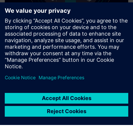
Cybersecurity para a indústria
Informações de Security
A fim de proteger instalações, sistemas, máquinas e redes
contra ameaças cibernéticas, é necessário implementar — e
manter continuamente — um conceito holístico de
segurança industrial de última geração. Os produtos e
soluções da Siemens formam apenas um elemento desse
conceito. Para mais informações sobre segurança
industrial, por favor visite.
Saiba mais