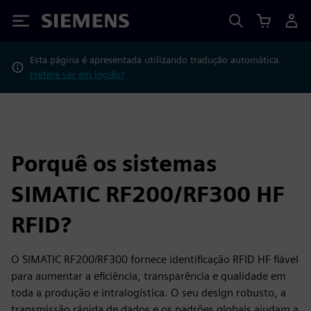
Siemens
Esta página é apresentada utilizando tradução automática.
Prefere ver em inglês?
Porquê os sistemas
SIMATIC RF200/RF300 HF
RFID?
O SIMATIC RF200/RF300 fornece identificação RFID HF fiável
para aumentar a eficiência, transparência e qualidade em
toda a produção e intralogística. O seu design robusto, a
transmissão rápida de dados e os padrões globais ajudam a