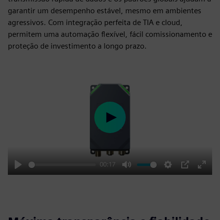
garantir um desempenho estável, mesmo em ambientes
agressivos. Com integração perfeita de TIA e cloud,
permitem uma automação flexível, fácil comissionamento e
proteção de investimento a longo prazo.
Play
00:17
Play
Mute
Settings
PIP
Enter
fulls