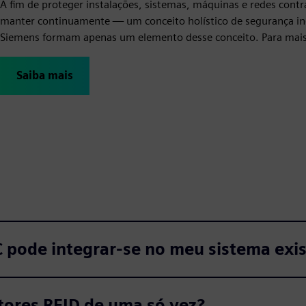
A fim de proteger instalações, sistemas, máquinas e redes cont
manter continuamente — um conceito holístico de segurança ind
Siemens formam apenas um elemento desse conceito. Para mais i
Saiba mais
 pode integrar-se no meu sistema exi
tores RFID de uma só vez?