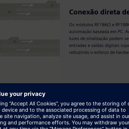
Conexão direta de
Os módulos RF186CI e RF188CI
automação baseada em PC. Ao 
luzes de sinalização podem s
entradas e saídas digitais su
reduzindo o esforço de hardw