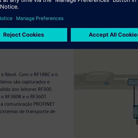
a e fiável. Com o RF188C e o
leiros são capturados e
dido dos leitores RF300
 o RF380R e o RF360T
m a comunicação PROFINET
sistemas de transporte de