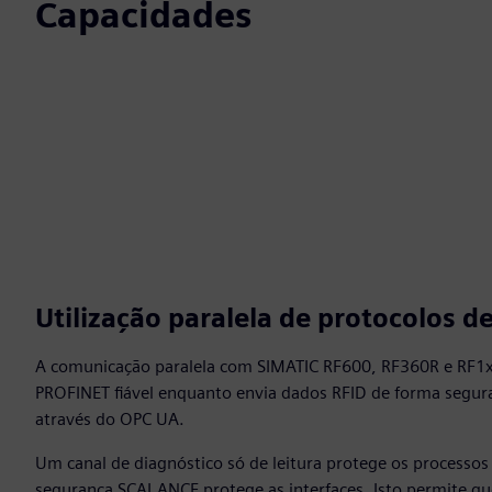
Capacidades
Utilização paralela de protocolos 
A comunicação paralela com SIMATIC RF600, RF360R e RF1
PROFINET fiável enquanto envia dados RFID de forma segura
através do OPC UA.
Um canal de diagnóstico só de leitura protege os processos
segurança SCALANCE protege as interfaces. Isto permite que