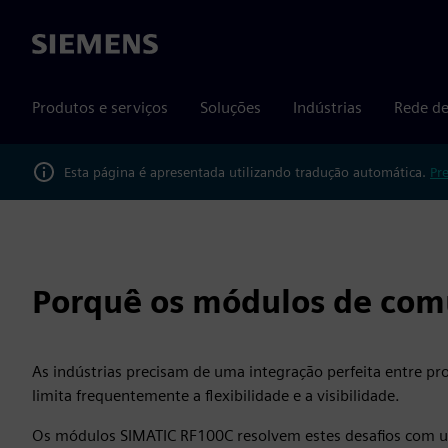
Siemens
Produtos e serviços
Soluções
Indústrias
Rede de
Esta página é apresentada utilizando tradução automática.
Pr
Porquê os módulos de com
As indústrias precisam de uma integração perfeita entre produ
limita frequentemente a flexibilidade e a visibilidade.
Os módulos SIMATIC RF100C resolvem estes desafios com uma 