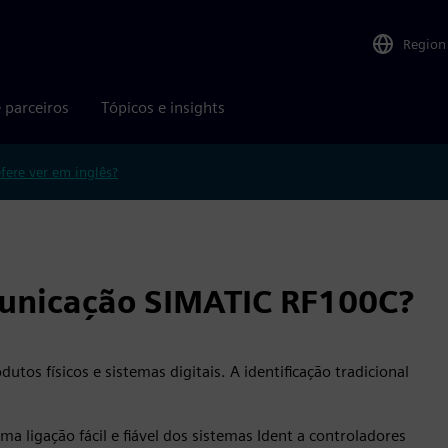
Region
 parceiros
Tópicos e insights
efere ver em inglês?
unicação SIMATIC RF100C?
tos físicos e sistemas digitais. A identificação tradicional
ligação fácil e fiável dos sistemas Ident a controladores