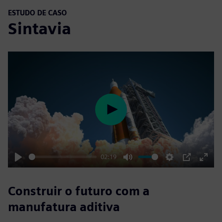
ESTUDO DE CASO
Sintavia
Play
02:19
Play
Mute
Settings
PIP
Enter
fulls
Construir o futuro com a
manufatura aditiva