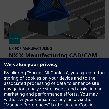
NX FOR MANUFACTURING
NX X Manufacturing CAD/CAM
Premium
Simplifique a programação de peças complexas com
o NX X Manufacturing Premium, com base no
produto Avançado, com maquinação multieixo
powered by tecnologias de nuvem.