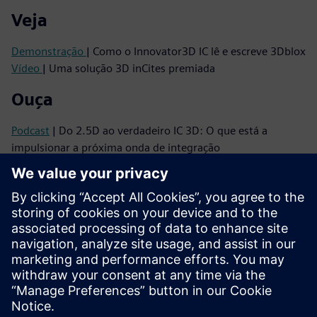
Veja
Demonstração
| Como o Innovator3D IC lê e escreve 3Dblox
Vídeo
| Uma solução 3D inCites premiada
Ouça
Podcast
| Do 2.5D ao verdadeiro IC 3D: O que está a
impulsionar a próxima onda de integração
Podcast
| Porque é que os CIs 3D precisam de uma
mudança de mentalidade — e como fazer acontecer
Leia
Brochura
| Conjunto de soluções Innovator3D IC
Série eBook
| O seu guia para uma integração heterogénea
bem-sucedida