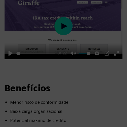
Play
01:22
Play
Mute
Settings
PIP
Enter
fulls
Benefícios
Menor risco de conformidade
Baixa carga organizacional
Potencial máximo de crédito