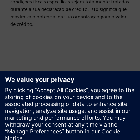
condições fiscais específicas sejam totalmente tratadas
durante a sua declaração de crédito. Isto significa que
maximiza o potencial da sua organização para o valor
de crédito.
Explorar Recursos e
Produtos Relacionados
Informações e Recursos Adicionais
Lista de verificação da documentação do Giraffe 30C