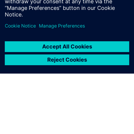
DISJUNTORES
Disjuntores a vácuo exteriores
Live-Tank
Os disjuntores de média tensão Live-Tank podem
suportar os climas mais difíceis e funcionar de forma
fiável em praticamente todo o tipo de ambiente.