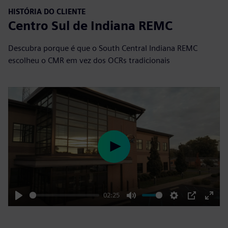
HISTÓRIA DO CLIENTE
Centro Sul de Indiana REMC
Descubra porque é que o South Central Indiana REMC
escolheu o CMR em vez dos OCRs tradicionais
Play
02:25
Play
Mute
Settings
PIP
Enter
fulls