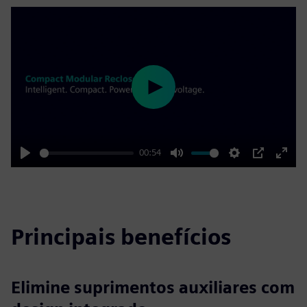
Play
00:54
Play
Mute
Settings
PIP
Enter
fulls
Principais benefícios
Elimine suprimentos auxiliares com