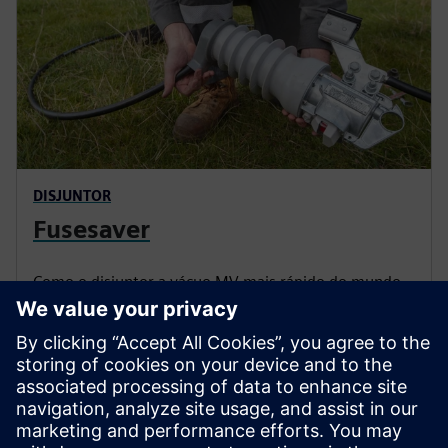
DISJUNTOR
Fusesaver
Como o disjuntor a vácuo MV mais rápido do mundo,
o Fusesaver limpa falhas em apenas meio ciclo (10
ms), reduzindo o impacto de falhas transitórias e
encurtando as durações de interrupção.