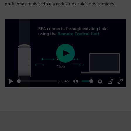
problemas mais cedo e a reduzir os rolos dos camiões.
Play
00:46
Play
Mute
Settings
PIP
Enter
fulls