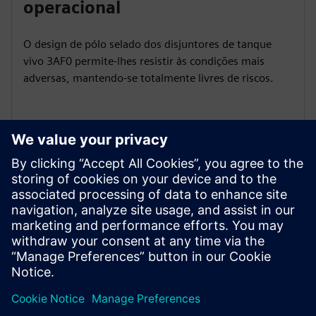
operacional
O design de pólo selado dos disjuntores de tanque
vivo 3AF0 permite-lhes resistir às condições mais
adversas, mantendo-se totalmente livres de riscos.
Resistência testada por tipo
Todos os disjuntores de tanque vivo da Siemens são
testados independentemente e cumprem o novo
padrão IEC 62271-100 até 40,5 kV.