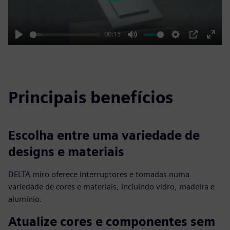
00:13
Play
Mute
Settings
PIP
Enter
fulls
Principais benefícios
Escolha entre uma variedade de
designs e materiais
DELTA miro oferece interruptores e tomadas numa
variedade de cores e materiais, incluindo vidro, madeira e
alumínio.
Atualize cores e componentes sem