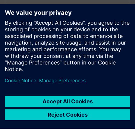
Compatibilidade com i-system
O i-system traz componentes extensos e funções de
sala para os seus produtos DELTA miro.