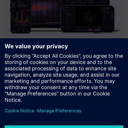
AIRIA, AI Spatial Intelligence
AIRIA é um software de inteligência espacial para
universidades, que fornece informações de ocupação em
tempo real e análises em todo o campus. Revela espaços
subutilizados/sobrecarregados, permitindo que instalações
e equipas de ...
Saiba mais