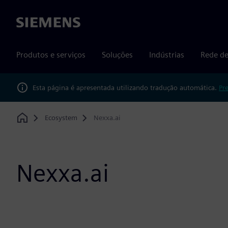
Siemens
Produtos e serviços
Soluções
Indústrias
Rede de
Esta página é apresentada utilizando tradução automática.
Pr
Ecosystem
Nexxa.ai
Home
Nexxa.ai