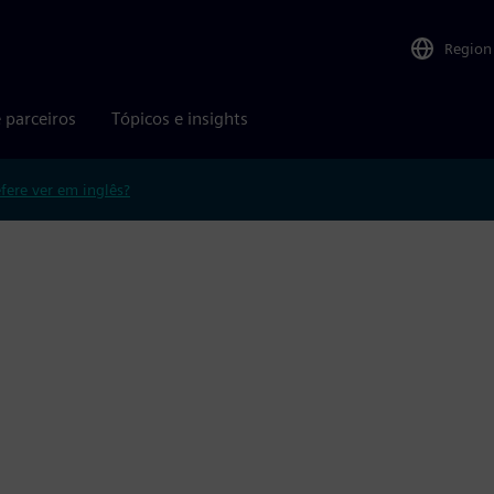
Region
 parceiros
Tópicos e insights
efere ver em inglês?