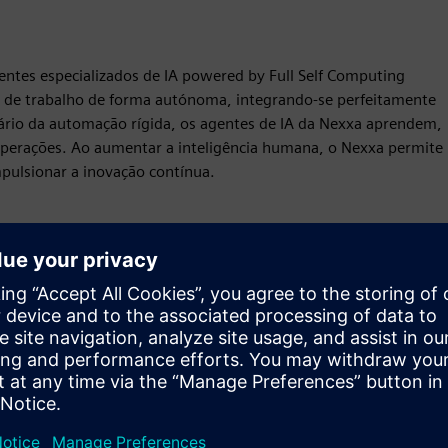
entes especializados de IA powered by Full Self Computing
 de trabalho de forma autónoma, integrando-se perfeitamente
ário da automação rígida, os agentes de IA da Nexxa aprendem,
operações. Ao aumentar a inteligência humana, o Nexxa permite
pulsionar a inovação contínua.
Movimento
Service
Fornece um serviço para um produto/solução Siemens
Xcelerator que ajuda o cliente a implementá-lo, integrá-
lo, operá-lo ou mantê-lo