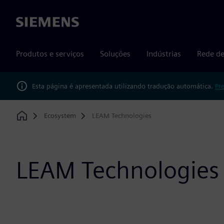
Siemens
Produtos e serviços
Soluções
Indústrias
Rede de
Esta página é apresentada utilizando tradução automática.
Pr
Ecosystem
LEAM Technologies
Home
LEAM Technologies