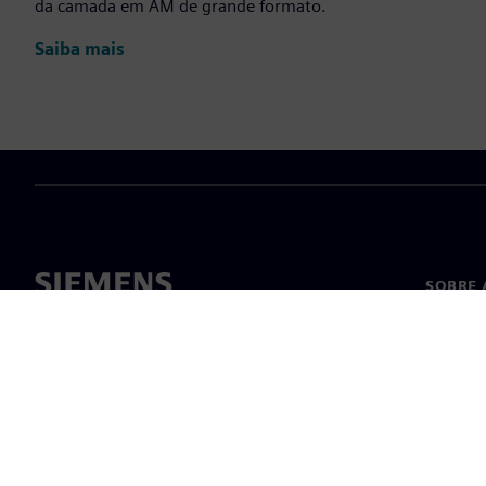
da camada em AM de grande formato.
Saiba mais
SOBRE 
Sobre n
Lideran
Notícia