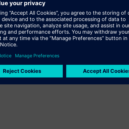
Amplia ou desenvolve um produto/solução Siemens
Xcelerator através da criação de um novo produto, ou cria
uma nova solução para o cliente através da integração do
produto Siemens Xcelerator e do seu próprio produto
Sell
Revenda/co-venda de software e hardware digital no
Siemens Xcelerator