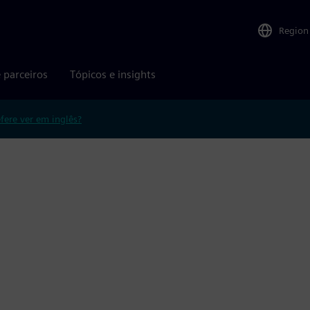
Region
 parceiros
Tópicos e insights
efere ver em inglês?