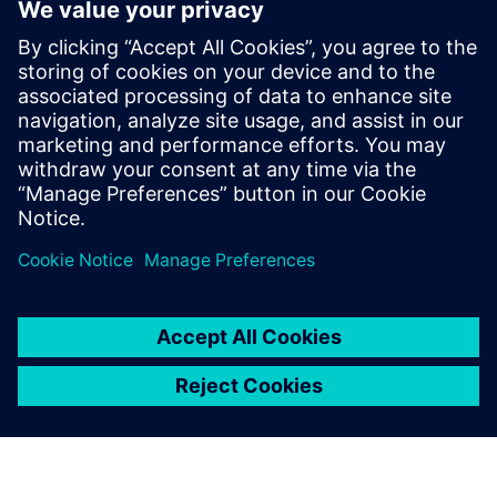
Surgical Room Efficiency (SRE)
Uma solução de software finalizada para melhorar a
eficiência e a segurança em ambientes de salas cirúrgicas
aumentando também a segurança dos doentes e do
pessoal clínico
Saiba mais