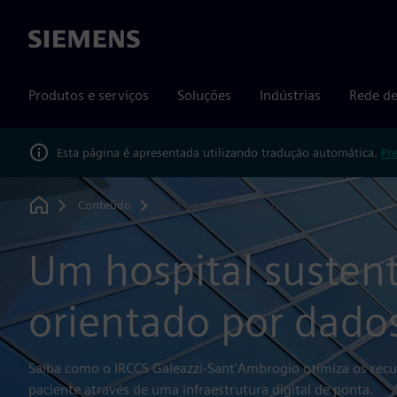
Siemens
Produtos e serviços
Soluções
Indústrias
Rede de
Esta página é apresentada utilizando tradução automática.
Pr
Conteúdo
Galeazzi-Sant'Ambrogio
Home
Um hospital sustent
orientado por dado
Saiba como o IRCCS Galeazzi-Sant'Ambrogio otimiza os recu
paciente através de uma infraestrutura digital de ponta.