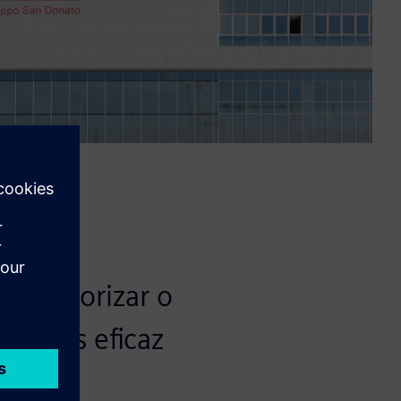
 monitorizar o
a mais eficaz