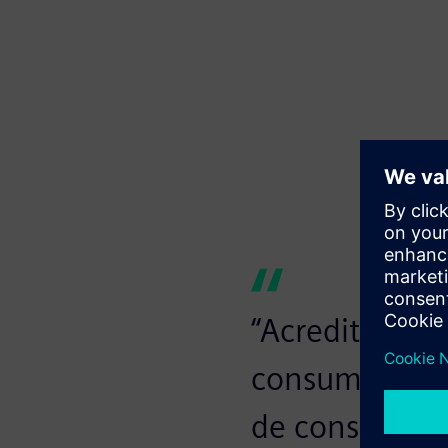
“Acreditamos 
consumo de en
de conseguir 