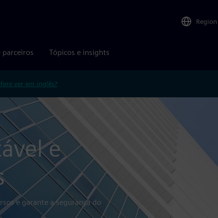
Region
 parceiros
Tópicos e insights
efere ver em inglês?
ável e
s
rsos e garante a segurança do