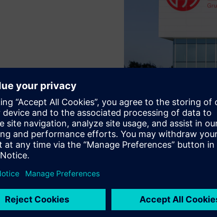
que a tecnologia inovadora para
ergia e o desempenho é a form
poupanças atraentes.”