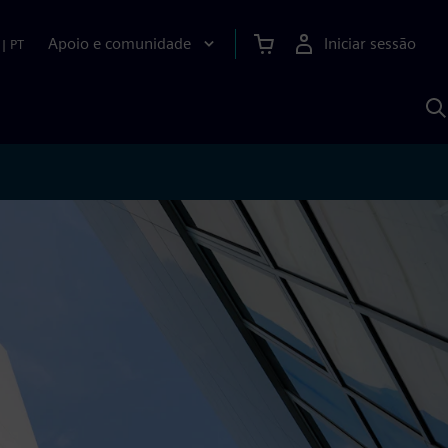
Apoio e comunidade
Iniciar sessão
|
PT
P
c
d
S