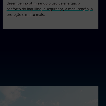
desempenho otimizando o uso de energia, o
conforto do inquilino, a segurança, a manutenção, a
proteção e muito mais.