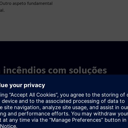
. Outro aspeto fundamental
al.
 incêndios com soluções
ens, a KKU ganha uma segurança fiável e abrangente. Todos
tegrado e um comprimento de laço grande. Além disso, graças
stalação são mais baixos.