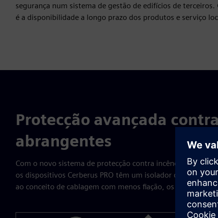
segurança num sistema de gestão de edifícios de terceiros
é a disponibilidade a longo prazo dos produtos e serviço loc
Protecção avançada contra
abrangentes
Com o novo sistema de protecção contra incêndios da Siem
os dispositivos Cerberus PRO têm um isolador de falhas in
ao conceito de cablagem com menos fiação, os custos de in