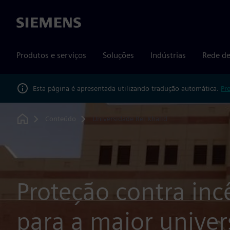
Siemens
Produtos e serviços
Soluções
Indústrias
Rede de
Esta página é apresentada utilizando tradução automática.
Pr
Conteúdo
Universidade Rei Khalid
Home
Proteção contra inc
para a maior univer