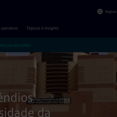
Region
 parceiros
Tópicos e insights
efere ver em inglês?
êndios
sidade da