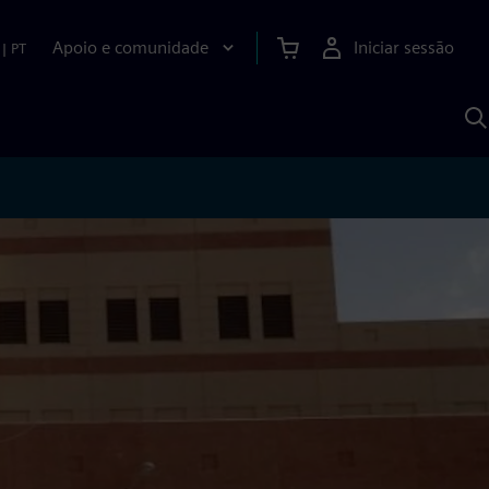
Apoio e comunidade
Iniciar sessão
|
PT
P
c
d
S