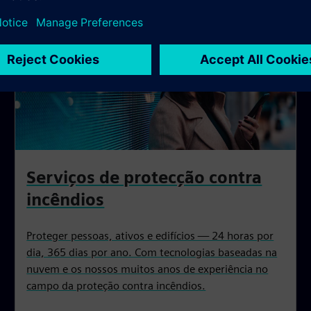
Serviços de protecção contra
incêndios
Proteger pessoas, ativos e edifícios — 24 horas por
dia, 365 dias por ano. Com tecnologias baseadas na
nuvem e os nossos muitos anos de experiência no
campo da proteção contra incêndios.