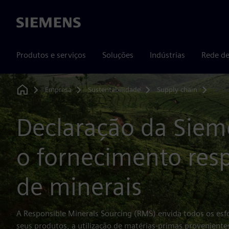
Siemens
Produtos e serviços
Soluções
Indústrias
Rede de
Empresa
Sustentabilidade
Supply chain
Mine
Home
Declaração da Siem
o fornecimento res
de minerais
A Responsible Minerals Sourcing (RMS) envida todos os esfo
seus produtos, a utilização de matérias-primas provenientes