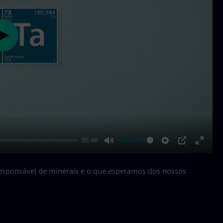
Play
05:46
Mute
Settings
PIP
Enter
fullscr
responsável de minerais e o que esperamos dos nossos