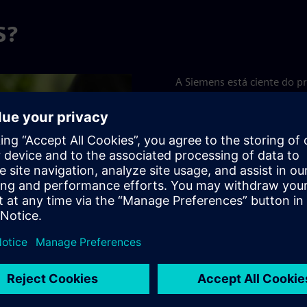
S?
A Siemens está ciente do 
junto de fornecedores pode
Siemens reconhece a sua r
a utilização, a proveniênci
abastecimento.