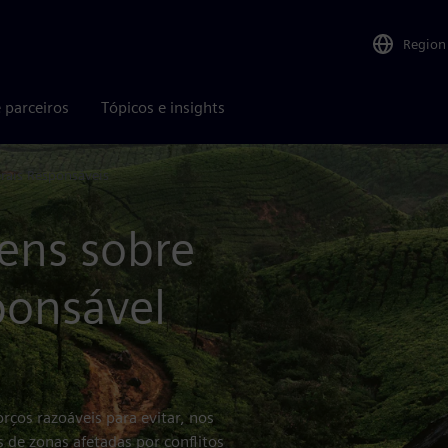
Region
 parceiros
Tópicos e insights
rais Responsáveis
ens sobre
ponsável
rços razoáveis para evitar, nos
 de zonas afetadas por conflitos