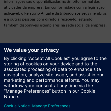
informações são disponibilizadas no âmbito normal das
atividades da empresa. Em conformidade com a legislação
aplicável, o Relatório Anual é distribuído aos seus membros
e a outras pessoas com direito a recebê-lo, estando
também disponíveis exemplares na sede social da empresa.
Downloads
Green Initiative
Green Initiative Siemens Limited